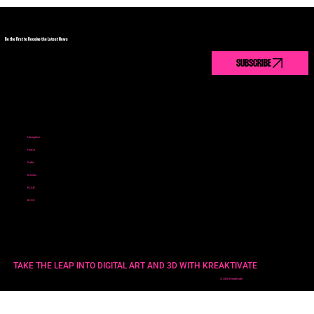
Be the First to Receive the Latest News
Navigation
Home
Paths
Eventos
KLAB
BLOG
TAKE THE LEAP INTO DIGITAL ART AND 3D WITH KREAKTIVATE
© 2026 Kreaktivate