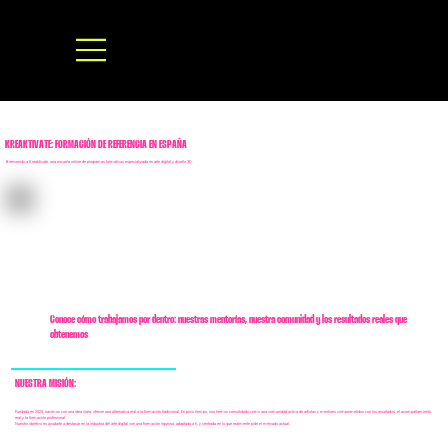
KREAKTIVATE: FORMACIÓN DE REFERENCIA EN ESPAÑA
Bienvenido a Kreaktivate: una escuela online de programas formativos especializada en arte digital y diseño 3D.
Conoce cómo trabajamos por dentro: nuestras mentorías, nuestra comunidad y los resultados reales que
obtenemos
NUESTRA MISIÓN:
Fundada en 2023, nacimos con una idea clara: ofrecer una alternativa real a la formación tradicional. En poco tiempo, nos hemos consolidado como una comunidad activa de artistas y mentores comprometidos con los resultados, el acompañamiento
real y la formación profesional.
Nuestro objetivo es ayudarte a destacar en la industria del arte digital con una formación rigurosa, adaptada a ti, y centrada en lo que realmente pide el mercado actual.