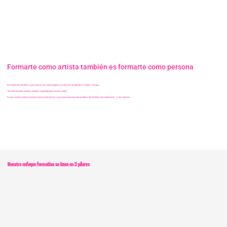
Formarte como artista también es formarte como persona
En Kreaktivate entendemos que avanzar como artista digital no se trata solo de aprender a modelar o esculpir.
También necesitas enfoque, claridad y seguridad para crecer de verdad.
Por eso, nuestro sistema combina conocimiento técnico + consciencia personal para ayudarte a desarrollarte como profesional… y como persona.
Nuestro enfoque formativo se basa en 3 pilares