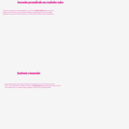
Formación personalizada con resultados reales
Diseñamos cada programa a medida, adaptado a ti y con foco en
resultados tangibles
desde el primer día.
Tendrás sesiones semanales con mentores que te ayudarán a superar bloqueos y avanzar con claridad.
Nada genérico: solo formación efectiva, práctica y con impacto real en tu portfolio y proyección profesional.
Excelencia e innovación
Nuestro equipo está formado por Leads, Art Directors y especialistas con más de 15 años en la industria.
Traemos visión actual del sector, métodos modernos y total
libertad creativa
para que desarrolles tu estilo sin límites.
Aquí no repites ejercicios sin sentido: exploras, aprendes y evolucionas como artista competitivo.