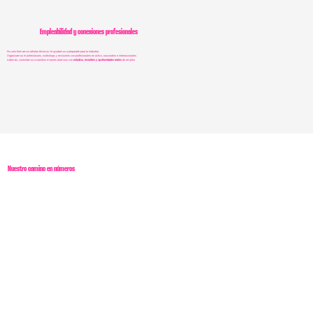
Empleabilidad y conexiones profesionales
No solo formamos artistas técnicos: te ayudamos a prepararte para la industria.
Organizamos masterclasses, workshops y revisiones con profesionales en activo, nacionales e internacionales.
Además, conectamos a nuestros mejores alumnos con
estudios, recruiters y oportunidades reales
de empleo.
Nuestro camino en números