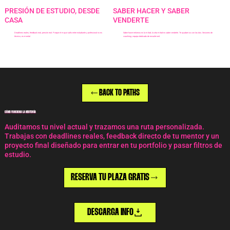
PRESIÓN DE ESTUDIO, DESDE
SABER HACER Y SABER
CASA
VENDERTE
Deadlines reales, feedback real, presión real. Porque el mayor salto entre estudiante y profesional no es
Saber hacer entornos es la mitad, la otra mitad es saber venderte. Te ayudamos con las dos.
Sesiones de
técnico, es mental.
coaching y equipo dedicado de recruitment.
BACK TO PATHS
CÓMO FUNCIONA LA MENTORÍA
Auditamos tu nivel actual y trazamos una ruta personalizada.
Trabajas con deadlines reales, feedback directo de tu mentor y un
proyecto final diseñado para entrar en tu portfolio y pasar filtros de
estudio.
RESERVA TU PLAZA GRATIS
DESCARGA INFO