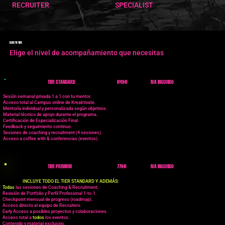
RECRUITER
SPECIALIST
ELIGE TU TIER
Elige el nivel de acompañamiento que necesitas
TIER STANDARD
649€
IVA INCLUIDO
Sesión semanal privada 1 a 1 con tu mentor.
Acceso total al Campus online de Kreaktivate.
Mentoría individual y personalizada según objetivos.
Material técnico de apoyo durante el programa.
Certificación de Especialización Final.
Feedback y seguimiento continuo.
Sesiones de coaching y recruitment (4 sesiones).
Acceso a coffee with & conferencias (eventos).
TIER PREMIUM
779€
IVA INCLUIDO
INCLUYE TODO EL TIER STANDARD Y ADEMÁS:
Todas
las sesiones de Coaching & Recruitment.
Revisión de Portfolio y Perfil Profesional 1-to-1.
Checkpoint mensual de progreso (roadmap).
Acceso directo al equipo de Recruiters.
Early Access a posibles proyectos y colaboraciones.
Acceso total a
todos
los eventos.
Contenido y material exclusivo.