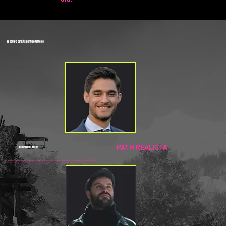
EL EQUIPO DETRÁS DE TU FORMACION
PATH REALISTA
GONZALO BLANCO
Mi objetivo es que salgas sabiendo exactamente por qué tu entorno anterior no funcionaba y cómo arreglarlo.