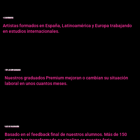
+3 CONTINENTES
Artistas formados en España, Latinoamérica y Europa trabajando
en estudios internacionales.
+75% DE EMPLEABILIDAD
Nuestros graduados Premium mejoran o cambian su situación
laboral en unos cuantos meses.
4.9/5 DE VALORACIÓN
Basado en el feedback final de nuestros alumnos. Más de 150
artistas han transformado su pipeline en nuestra forja.