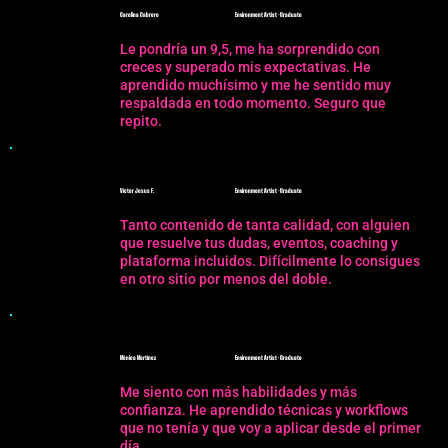
Carolina Cabrero
Environment Artist · Graduate
Le pondría un 9,5, me ha sorprendido con
creces y superado mis expectativas. He
aprendido muchísimo y me he sentido muy
respaldada en todo momento. Seguro que
repito.
Víctor Jesus F.
Environment Artist · Graduate
Tanto contenido de tanta calidad, con alguien
que resuelve tus dudas, eventos, coaching y
plataforma incluidos. Difícilmente lo consigues
en otro sitio por menos del doble.
Mónica Martínez
Environment Artist · Graduate
Me siento con más habilidades y más
confianza. He aprendido técnicas y workflows
que no tenía y que voy a aplicar desde el primer
día.