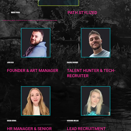
PATH STYLIZED
MIGUEL PARDO
El estilo no es un capricho, es una decisión técnica. Te enseño a que cada elección en tu entorno tenga un porqué.
JUAN OLEA
GONZALO GRANIZO
FOUNDER & ART MANAGER
TALENT HUNTER & TECH-
RECRUITER
GRECIA BERNAL
ADRIANNA MASLAK
HR MANAGER & SENIOR
LEAD RECRUITMENT