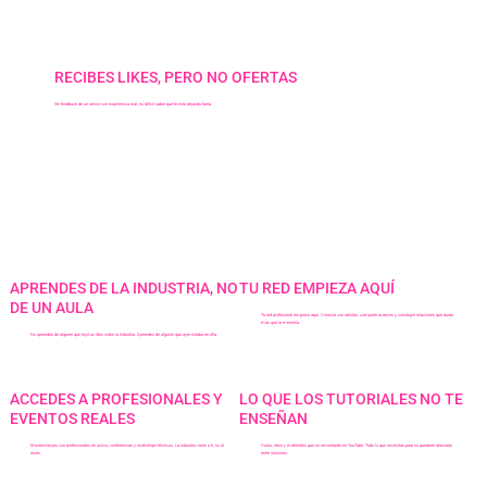
RECIBES LIKES, PERO NO OFERTAS
Sin feedback de un senior con experiencia real, es difícil saber qué te está dejando fuera.
LO QUE LA INDUSTRIA PIDE Y NADIE TE ENSEÑA
APRENDES DE LA INDUSTRIA, NO
TU RED EMPIEZA AQUÍ
DE UN AULA
Tu red profesional empieza aquí. Conecta con artistas, comparte avances y construye relaciones que duran
más que la mentoría.
No aprendes de alguien que leyó un libro sobre la industria. Aprendes de alguien que ayer estaba en ella.
ACCEDES A PROFESIONALES Y
LO QUE LOS TUTORIALES NO TE
EVENTOS REALES
ENSEÑAN
Masterclasses con profesionales en activo, conferencias y workshops técnicos. La industria viene a ti, no al
Guías, retos y materiales que no encontrarás en YouTube. Todo lo que necesitas para no quedarte atascado
revés.
entre sesiones.