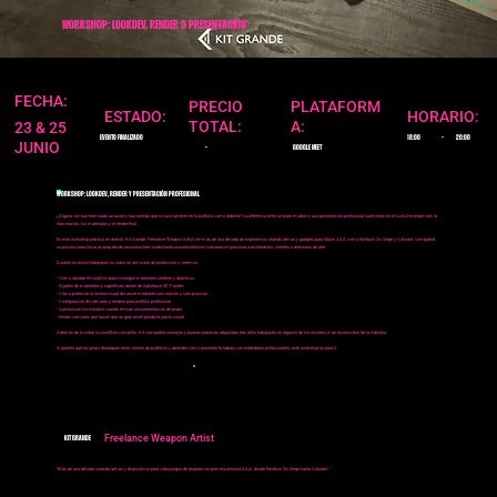
WORKSHOP: LOOKDEV, RENDER & PRESENTACION
FECHA:
PRECIO
PLATAFORM
ESTADO:
HORARIO:
TOTAL:
A:
23 & 25
EVENTO FINALIZADO
18:00
-
20:00
JUNIO
-
GOOGLE MEET
WORKSHOP: LOOKDEV, RENDER Y PRESENTACIÓN PROFESIONAL
¿Alguna vez has terminado un asset y has sentido que no luce tan bien en tu portfolio como debería? La diferencia entre un buen modelo y una presentación profesional suele estar en el Look Development, la
iluminación, los materiales y el render final.
En este workshop práctico en directo, Kit Grande, Freelance Weapon Artist con más de una década de experiencia creando armas y gadgets para títulos AAA como Rainbow Six Siege y Valorant, compartirá
su proceso para llevar un prop desde una pieza terminada hasta una presentación lista para impresionar a reclutadores, clientes o directores de arte.
Durante la sesión trabajaremos sobre un arma real de producción y veremos:
- Cómo abordar el LookDev para conseguir materiales creíbles y atractivos.
- Ajustes de materiales y superficies dentro de Substance 3D Painter.
- Cómo potenciar la lectura visual del asset mediante iluminación y composición.
- Configuración de cámaras y renders para portfolio profesional.
- Qué buscan los estudios cuando revisan una presentación de props.
- Errores comunes que hacen que un gran asset pierda impacto visual.
Además de mostrar su workflow completo, Kit compartirá consejos y buenas prácticas adquiridas tras años trabajando en algunos de los shooters más reconocidos de la industria.
Si quieres que tus props destaquen entre cientos de portfolios y aprender cómo presentar tu trabajo con estándares profesionales, este workshop es para ti.
Freelance Weapon Artist
KIT GRANDE
"Más de una década creando armas y dispositivos para videojuegos de disparos en primera persona AAA, desde Rainbow Six Siege hasta Valorant..."